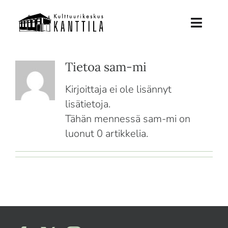
Skip
to
Toggl
content
Naviga
Etusivu
Tietoa
sam-mi
Kirjoittaja ei ole lisännyt
Tuleva Kanttila
lisätietoja.
Historia
Tähän mennessä sam-mi on
luonut 0 artikkelia.
Tue Kanttilaa
Ajankohtaista
info