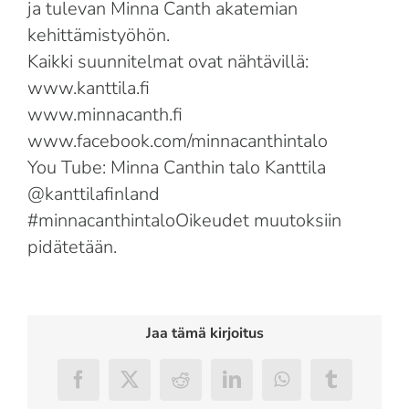
ja tulevan Minna Canth akatemian
kehittämistyöhön.
Kaikki suunnitelmat ovat nähtävillä:
www.kanttila.fi
www.minnacanth.fi
www.facebook.com/minnacanthintalo
You Tube: Minna Canthin talo Kanttila
@kanttilafinland
#minnacanthintaloOikeudet muutoksiin
pidätetään.
Jaa tämä kirjoitus
Facebook
X
Reddit
LinkedIn
WhatsApp
Tumblr