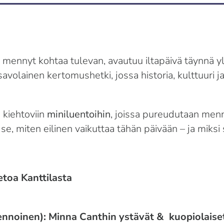
 mennyt kohtaa tulevan, avautuu iltapäivä täynnä yllä
volainen kertomushetki, jossa historia, kulttuuri j
 kiehtoviin
miniluentoihin
, joissa pureudutaan menn
e, miten eilinen vaikuttaa tähän päivään – ja miksi
etoa Kanttilasta
vennoinen): Minna Canthin ystävät & kuopiolaise