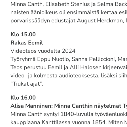
Minna Canth, Elisabeth Stenius ja Selma Back
naisten äänioikeus oli ensimmäistä kertaa esil
porvarissäädyn edustajat August Herckman, Iva
Klo 15.00
Rakas Eemil
Videoteos vuodelta 2024
Työryhmä Eppu Nuotio, Sanna Pelliccioni, Marj
Teos perustuu Eemil ja Alli Halosen kirjeenvai
video- ja kolmesta audioteoksesta, lisäksi si
”Tiukat ajat”.
Klo 16.00
Alisa Manninen: Minna Canthin näytelmät
Minna Canth syntyi 1840-luvulla työväenluo
kauppiaana Kanttilassa vuonna 1854. Miten