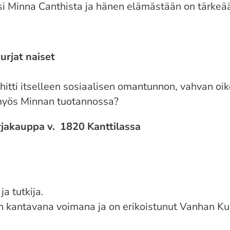
i Minna Canthista
ja hänen elämästään on tärkeää
urjat naiset
hitti itselleen sosiaalisen omantunnon, vahvan oi
 myös Minnan tuotannossa?
irjakauppa v. 1820 Kanttilassa
ja tutkija.
n
kantavana voimana ja on erikoistunut Vanhan Kuo