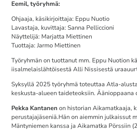
Eemil, työryhmä:
Ohjaaja, käsikirjoittaja: Eppu Nuotio
Lavastaja, kuvittaja: Sanna Pelliccioni
Näyttelijä: Marjatta Miettinen
Tuottaja: Jarmo Miettinen
Työryhmän on tuottanut mm. Eppu Nuotion käsi
iisalmelaislähtöisestä Alli Nissisestä uraauur
Syksyllä 2025 työryhmä toteuttaa Atla-alustaa
keskusta-alueen taideteoksiin. Äänioppaana o
Pekka Kantanen
on historian Aikamatkaaja, ko
perustajajäseniä.Hän on aiemmin julkaissut 
Mäntyniemen kanssa ja Aikamatka Pörssiin (