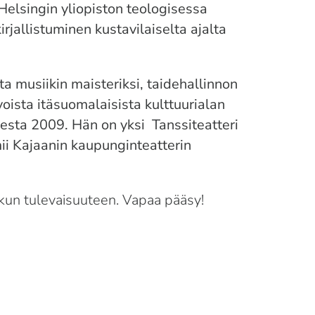
Helsingin yliopiston teologisessa
irjallistuminen kustavilaiselta ajalta
a musiikin maisteriksi, taidehallinnon
oista itäsuomalaisista kulttuurialan
sta 2009. Hän on yksi Tanssiteatteri
ii Kajaanin kaupunginteatterin
 kun tulevaisuuteen. Vapaa pääsy!