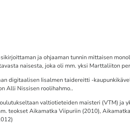
kirjoittaman ja ohjaaman tunnin mittaisen monolo
tavasta naisesta, joka oli mm. yksi Marttaliiton p
n digitaalisen Iisalmen taidereitti -kaupunkikäve
n Alli Nissisen roolihahmo.
.
ulutukseltaan valtiotieteiden maisteri (VTM) ja yk
mm. teokset Aikamatka Viipuriin (2010), Aikamat
2012)