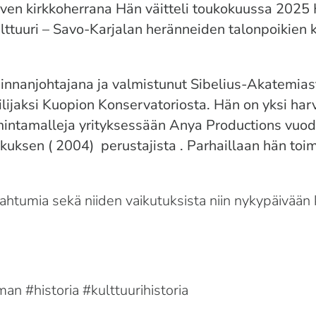
rven
kirkkoherrana Hän väitteli toukokuussa 2025
ulttuuri – Savo-Karjalan heränneiden talonpoikien k
minnanjohtajana ja valmistunut Sibelius-Akatemiast
lijaksi Kuopion Konservatoriosta. Hän on yksi harv
oimintamalleja yrityksessään
Anya Productions
vuode
uksen ( 2004) perustajista . Parhaillaan hän toim
pahtumia sekä niiden vaikutuksista niin nykypäivään
man
#historia
#kulttuurihistoria