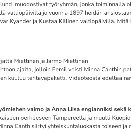
lund muodostivat työryhmän, jonka toiminnalla oli
lä valtiopäivillä jo vuonna 1897 heidän ansiostaan
r Kyander ja Kustaa Killinen valtiopäivillä. Mitä
atta Miettinen ja Jarmo Miettinen
htoon ajalta, jolloin Eemil veisti Minna Canthin pa
ihen kuuluu tehtäväpaketti. Videoteosta edeltää n
 Työmiehen
vaimo ja Anna Liisa englanniksi sekä k
kkaiseen perheeseen
Tampereella ja muutti Kuopio
 Minna Canth
siirtyi yhteiskuntaluokasta toiseen ja