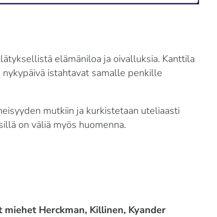
tyksellistä elämäniloa ja oivalluksia. Kanttila
a nykypäivä istahtavat samalle penkille
eisyyden mutkiin ja kurkistetaan uteliaasti
 sillä on väliä myös huomenna.
t miehet Herckman, Killinen, Kyander