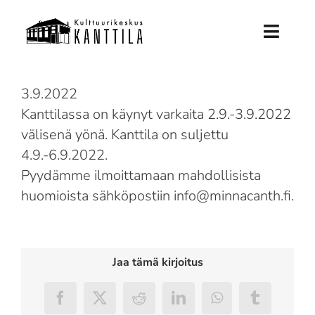
Skip
to
Toggl
content
Naviga
Etusivu
3.9.2022
Kanttilassa on käynyt varkaita 2.9.-3.9.2022
Tuleva Kanttila
välisenä yönä. Kanttila on suljettu
4.9.-6.9.2022.
Historia
Pyydämme ilmoittamaan mahdollisista
huomioista sähköpostiin info@minnacanth.fi.
Tue Kanttilaa
Ajankohtaista
Jaa tämä kirjoitus
info
Facebook
X
Reddit
LinkedIn
WhatsApp
Tumblr