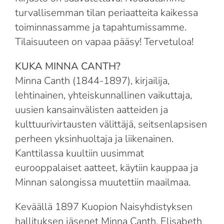
turvallisemman tilan periaatteita kaikessa
toiminnassamme ja tapahtumissamme.
Tilaisuuteen on vapaa pääsy! Tervetuloa!
KUKA MINNA CANTH?
Minna Canth (1844-1897), kirjailija,
lehtinainen, yhteiskunnallinen vaikuttaja,
uusien kansainvälisten aatteiden ja
kulttuurivirtausten välittäjä, seitsenlapsisen
perheen yksinhuoltaja ja liikenainen.
Kanttilassa kuultiin uusimmat
eurooppalaiset aatteet, käytiin kauppaa ja
Minnan salongissa muutettiin maailmaa.
Keväällä 1897 Kuopion Naisyhdistyksen
hallituksen jäsenet Minna Canth, Elisabeth