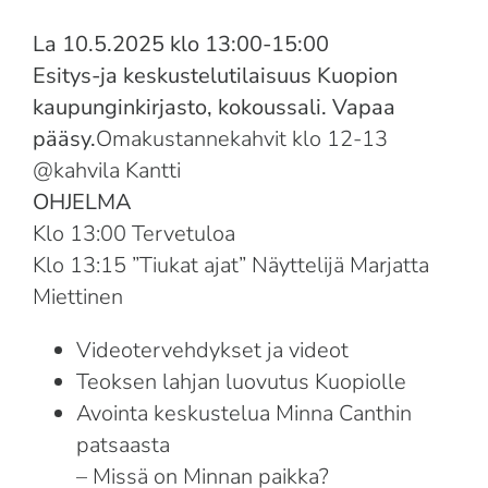
Suomi
La 10.5.2025 klo 13:00-15:00
Esitys-ja keskustelutilaisuus Kuopion
English
kaupunginkirjasto, kokoussali. Vapaa
pääsy.
Omakustannekahvit klo 12-13
@kahvila Kantti
OHJELMA
Klo 13:00 Tervetuloa
Klo 13:15 ”Tiukat ajat” Näyttelijä Marjatta
Miettinen
Videotervehdykset ja videot
Teoksen lahjan luovutus Kuopiolle
Avointa keskustelua Minna Canthin
patsaasta
– Missä on Minnan paikka?