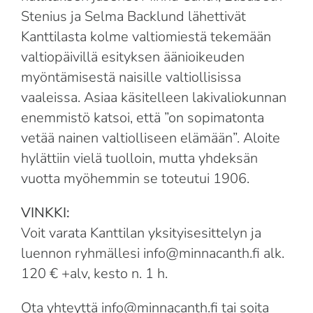
Stenius ja Selma Backlund lähettivät
Kanttilasta kolme valtiomiestä tekemään
valtiopäivillä esityksen äänioikeuden
myöntämisestä naisille valtiollisissa
vaaleissa. Asiaa käsitelleen lakivaliokunnan
enemmistö katsoi, että ”on sopimatonta
vetää nainen valtiolliseen elämään”. Aloite
hylättiin vielä tuolloin, mutta yhdeksän
vuotta myöhemmin se toteutui 1906.
VINKKI:
Voit varata Kanttilan yksityisesittelyn ja
luennon ryhmällesi info@minnacanth.fi alk.
120 € +alv, kesto n. 1 h.
Ota yhteyttä info@minnacanth.fi tai soita