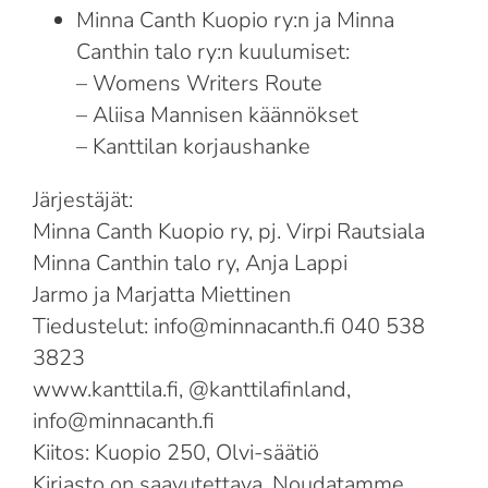
Minna Canth Kuopio ry:n ja Minna
Canthin talo ry:n kuulumiset:
– Womens Writers Route
– Aliisa Mannisen käännökset
– Kanttilan korjaushanke
Järjestäjät:
Minna Canth Kuopio ry, pj. Virpi Rautsiala
Minna Canthin talo ry, Anja Lappi
Jarmo ja Marjatta Miettinen
Tiedustelut: info@minnacanth.fi 040 538
3823
www.kanttila.fi
, @kanttilafinland,
info@minnacanth.fi
Kiitos: Kuopio 250, Olvi-säätiö
Kirjasto on saavutettava. Noudatamme