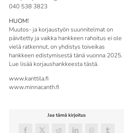
040 538 3823
HUOM!
Muutos- ja korjaustyön suunnitelmat on
päivitetty ja vaikka hankkeen rahoitus ei ole
vielä ratkennut, on yhdistys toiveikas
hankkeen edistymisestä tänä vuonna 2025.
Lue lisää korjaushankkeesta
tästä.
www.kanttila.fi
www.minnacanth.fi
Jaa tämä kirjoitus
Facebook
X
Reddit
LinkedIn
WhatsApp
Tumblr