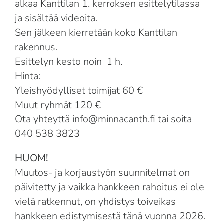
alkaa Kanttilan 1. kerroksen esittelytilassa
ja sisältää videoita.
Sen jälkeen kierretään koko Kanttilan
rakennus.
Esittelyn kesto noin 1 h.
Hinta:
Yleishyödylliset toimijat 60 €
Muut ryhmät 120 €
Ota yhteyttä info@minnacanth.fi tai soita
040 538 3823
HUOM!
Muutos- ja korjaustyön suunnitelmat on
päivitetty ja vaikka hankkeen rahoitus ei ole
vielä ratkennut, on yhdistys toiveikas
hankkeen edistymisestä tänä vuonna 2026.