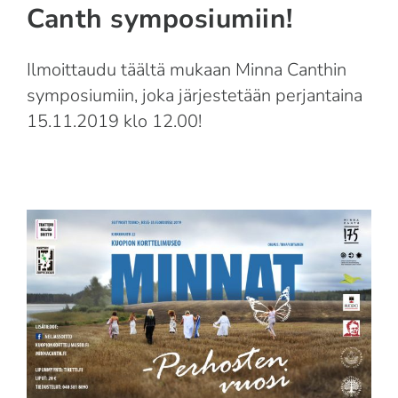
Suomi
Canth symposiumiin!
English
Ilmoittaudu täältä mukaan Minna Canthin
symposiumiin, joka järjestetään perjantaina
15.11.2019 klo 12.00!
Minnat – perhosten vuosi