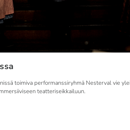
ssa
ssä toimiva performanssiryhmä Nesterval vie yleisö
immersiiviseen teatteriseikkailuun.