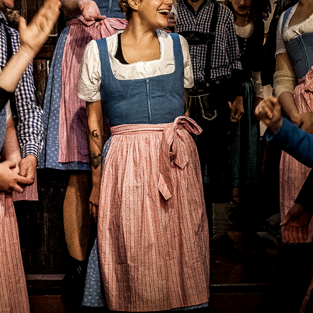
Nesterval Kuopioon syyskuussa